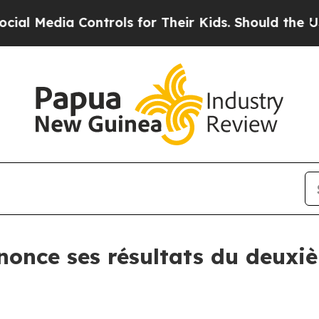
ontrols for Their Kids. Should the US?
The Pentag
nnonce ses résultats du deuxi