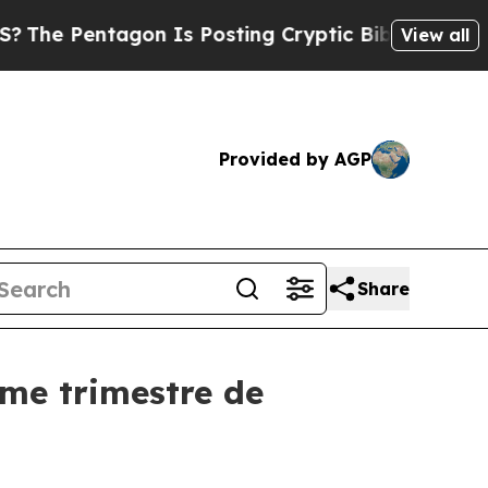
on Is Posting Cryptic Biblical Messages on Soci
View all
Provided by AGP
Share
ème trimestre de