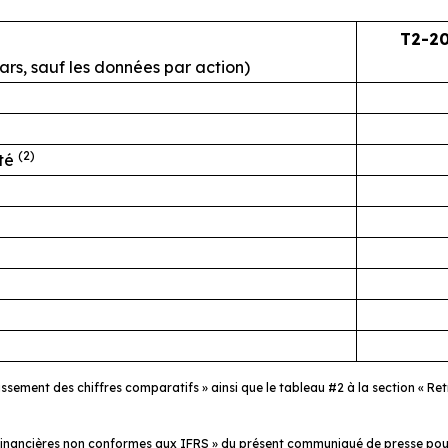
T2-2
llars, sauf les données par action)
(2)
sté
classement des chiffres comparatifs » ainsi que le tableau #2 à la section «
 financières non conformes aux IFRS » du présent communiqué de presse pour