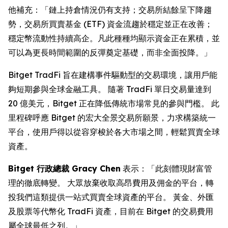
他補充：「鏈上持倉情況仍有支持；交易所結餘呈下降趨
勢，交易所買賣基金 (ETF) 資金流趨於穩定並正在改善；
穩定幣流動性持續高企。凡此種種均顯示資金正在累積，並
可以為更長時間範圍的反彈奠定基礎，而非全面投降。」
Bitget TradFi 旨在建構事件驅動型的交易環境，讓用戶能
夠短期參與全球金融工具。 隨著 TradFi 單日交易量達到
20 億美元，Bitget 正在降低傳統市場常見的參與門檻。 此
里程碑呼應 Bitget 的宏大全景交易所願景，力求構築統一
平台，使用戶得以從容穿梭於各大市場之間，輕鬆買賣全球
資產。
Bitget 行政總裁 Gracy Chen
表示：「此刻體現財富管
理的徹底轉變。 大眾放棄收取高昂費用及佣金的平台，轉
投我們這類提供一站式買賣全球資產的平台。 黃金、外匯
及股票等代幣化 TradFi 資產，目前在 Bitget 的交易費用
屬全球最低之列。」