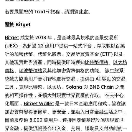
若要展開您的 TradFi 旅程，請瀏覽
此處
。
關於 Bitget
Bitget
成立於 2018 年，是全球最具規模的全景交易所
(UEX)，為超過 1.2 億用戶提供一站式平台，存取數以百萬
計的加密代幣、代幣化股票、交易所買賣基金 (ETF) 以及
其他現實世界資產，同時提供即時獲知
比特幣價格
、
以太坊
價格
、
瑞波幣價格
及其他加密貨幣價格的功能。 該生態系
統致力協助用戶更明智地進行交易，提供由 AI 驅動的交易
工具，實現比特幣、以太坊、Solana 與 BNB Chain 之間
的相互操作性，並擴大對現實世界資產的存取。 在去中心
化層面，
Bitget Wallet
是一款日常金融應用程式，旨在讓
加密貨幣變得更簡單、更安全，並融入日常金融生活之中，
目前服務逾 8,000 萬用戶，連接區塊鏈基礎設施與現實世
界金融，提供流暢整合出入金、交易、賺取及支付功能的一