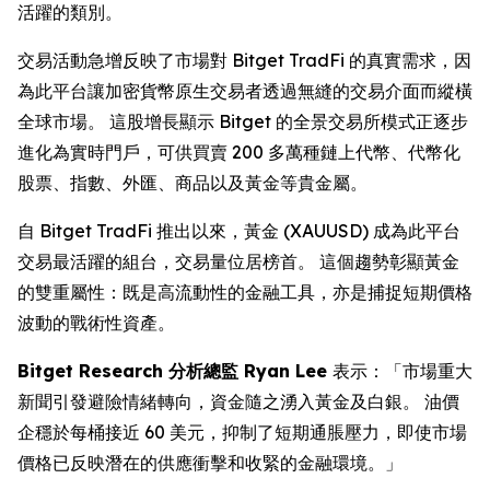
活躍的類別。
交易活動急增反映了市場對 Bitget TradFi 的真實需求，因
為此平台讓加密貨幣原生交易者透過無縫的交易介面而縱橫
全球市場。 這股增長顯示 Bitget 的全景交易所模式正逐步
進化為實時門戶，可供買賣 200 多萬種鏈上代幣、代幣化
股票、指數、外匯、商品以及黃金等貴金屬。
自 Bitget TradFi 推出以來，黃金 (XAUUSD) 成為此平台
交易最活躍的組台，交易量位居榜首。 這個趨勢彰顯黃金
的雙重屬性：既是高流動性的金融工具，亦是捕捉短期價格
波動的戰術性資產。
Bitget Research 分析總監 Ryan Lee
表示：「市場重大
新聞引發避險情緒轉向，資金隨之湧入黃金及白銀。 油價
企穩於每桶接近 60 美元，抑制了短期通脹壓力，即使市場
價格已反映潛在的供應衝擊和收緊的金融環境。」