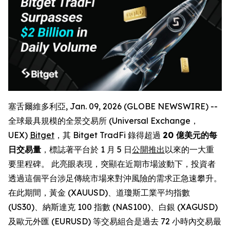
塞舌爾維多利亞, Jan. 09, 2026 (GLOBE NEWSWIRE) --
全球最具規模的全景交易所 (Universal Exchange，
UEX)
Bitget
，其 Bitget TradFi 錄得超過
20 億美元的每
日交易量
，標誌著平台於 1 月 5 日
公開推出
以來的一大重
要里程碑。 此亮眼表現，突顯在近期市場波動下，投資者
透過這個平台涉足傳統市場來對沖風險的需求正急速攀升。
在此期間，黃金 (XAUUSD)、道瓊斯工業平均指數
(US30)、納斯達克 100 指數 (NAS100)、白銀 (XAGUSD)
及歐元外匯 (EURUSD) 等交易組合是過去 72 小時內交易最