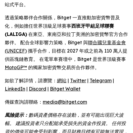
站式平台。
透過策略夥伴合作關係，Bitget 一直推動加密貨幣普及
化，例如擔任世界頂級足球賽事
西班牙甲組足球聯賽
(LALIGA)
在東亞、東南亞和拉丁美洲的加密貨幣官方合作
夥伴。 配合全球影響力策略，Bitget 與
聯合國兒童基金會
(UNICEF)
攜手合作，目標在 2027 年或之前為 110 萬人提
供區塊鏈教育。 在電單車賽壇中，Bitget 是世界頂級賽事
MotoGP™
的獨家加密貨幣交易所合作夥伴。
如欲了解詳情，請瀏覽：
網站
|
Twitter
|
Telegram
|
LinkedIn
|
Discord
|
Bitget Wallet
傳媒查詢請聯絡：
media@bitget.com
風險提示：
數碼資產價格存在波動，並有可能出現巨大波
幅。 建議投資者只分配能承受損失的資金作投資。 任何投
資的價值可能會受到影響，而且財務目標有可能無法實現，