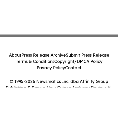
About
Press Release Archive
Submit Press Release
Terms & Conditions
Copyright/DMCA Policy
Privacy Policy
Contact
© 1995-2026 Newsmatics Inc. dba Affinity Group
Publishing & Papua New Guinea Industry Review. All
Rights Reserved.
Cookie Settings / Your Privacy Choices