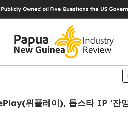
wned oil
Five Questions the US Government Shoul
Play(위플레이), 톱스타 IP '