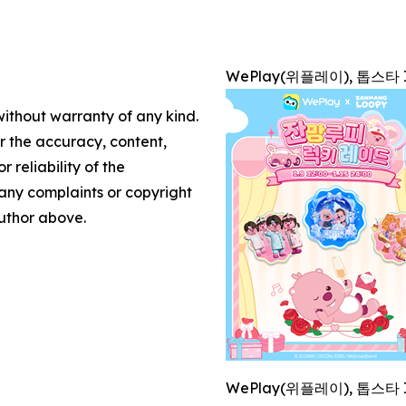
WePlay(위플레이), 톱스
without warranty of any kind.
or the accuracy, content,
r reliability of the
e any complaints or copyright
author above.
WePlay(위플레이), 톱스