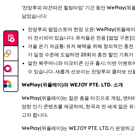
'잔망루피 따끈따끈 힐링타임' 기간 동안 WePlay(
담았습니다:
잔망루피 팝업스토어 한정 오픈: WePlay(위플레
이 전시되어 있습니다. 유저들은 전용 [팝업 구폰]
겨울 온기 저금통: 유저 혜택을 위해 창의적인 충전
가 일정 수준에 도달하면 20회의 충전 할인 기회가
알찬 복주머니와 이모티콘 신규 출시: 이번 이벤트에
수 있습니다. 새롭게 선보이는 잔망루피 콜라보 선
WePlay(
위플레이
)
와
WEJOY PTE. LTD.
소개
WePlay(위플레이)는 젊은 층을 타깃으로 게임, 엔
양한 인기 콘텐츠를 제공하며, 한국과 전 세계 젊은 유
고자 합니다.
WePlay(위플레이)는 WEJOY PTE. LTD.가 운영