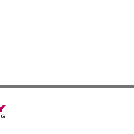
 Policy
Privacy Policy
Contact