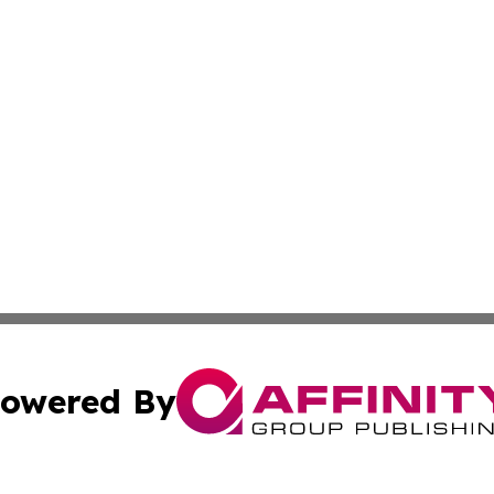
owered By
ubmit Press Release
Terms & Conditions
Copyright/DMCA