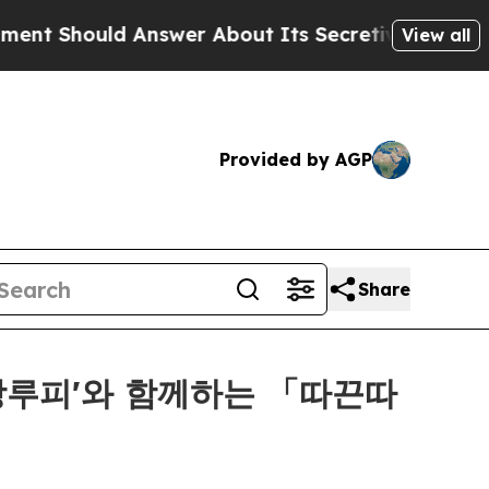
d Answer About Its Secretive Frontier AI Fram
View all
Provided by AGP
Share
잔망루피'와 함께하는 「따끈따