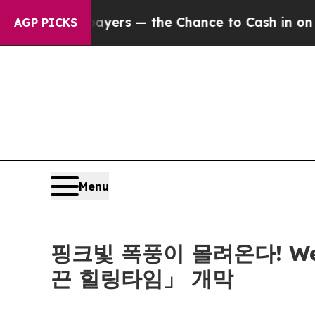
Taxpayers — the Chance to Cash in on Publicly O
AGP PICKS
Menu
핑크빛 폭풍이 몰려온다! We
끈 힐링타임」 개막