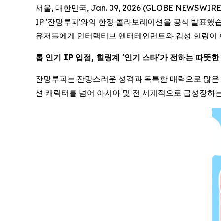
서울, 대한민국, Jan. 09, 2026 (GLOBE NEW
IP '잔망루피'와의 한정 콜라보레이션을 공식 발표했습
유저들에게 인터랙티브 엔터테인먼트와 감성 힐링이 
톱
인기
IP
입점
,
힐링계
'
인기
스타
'
가
전하는
따뜻한
잔망루피는 잔망스러운 성격과 독특한 매력으로 많은 팬
션 캐릭터를 넘어 아시아 및 전 세계적으로 급성장하는