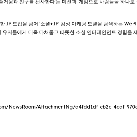
 즐거움과 친구를 선사한다'는 미션과 '게임으로 사람들을 하나로
 IP 도입을 넘어 '소셜+IP' 감성 마케팅 모델을 탐색하는 We
력해 유저들에게 더욱 다채롭고 따뜻한 소셜 엔터테인먼트 경험을 
.com/NewsRoom/AttachmentNg/d4fdd1df-cb2c-4caf-970e