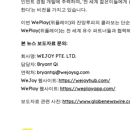
인먼트 경험 개발에 주력하며, '전 세계 젊은이들에게
한다'는 비전을 가지고 있습니다.
이번 WePlay(위플레이)와 잔망루피의 콜라보는 단순한
WePlay(위플레이)는 전 세계 유수 파트너들과 협
본
뉴스
보도자료
문의
:
회사명: WEJOY PTE. LTD.
담당자: Bryant Qi
연락처: bryantqi@wejoysg.com
WeJoy 웹사이트:
https://wejoyhub.com/
WePlay 웹사이트:
https://weplayapp.com/
보도자료 관련 사진:
https://www.globenewswire