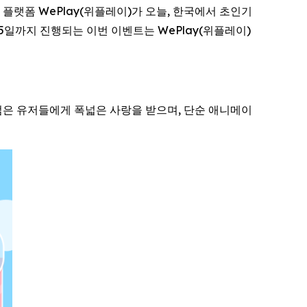
인먼트 플랫폼 WePlay(위플레이)가 오늘, 한국에서 초인기
15일까지 진행되는 이번 이벤트는 WePlay(위플레이)
젊은 유저들에게 폭넓은 사랑을 받으며, 단순 애니메이