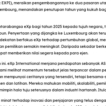
aq: EXPI), meraikan pengembangannya ke dua pasaran uta
mbourg, menandakan penutupan tahun yang kukuh bagi
arabangsa eXp bagi tahun 2025 kepada tujuh negara, ter
epun. Penyertaan yang dijangka ke Luxembourg akan terus
ndekatan berfokus eXp terhadap pertumbuhan global, men
i dan pemilikan semakin meningkat. Daripada sekadar be
pat memberikan nilai segera kepada para ejen.
ni. eXp International menjana pendapatan sebanyak AS$
ami melihat momentum tersebut jelas terpancar dalam pe
ran mempunyai ceritanya yang tersendiri, tetapi bersama-
en dan latihan. Mereka mahukan mobiliti, skalabiliti, pem
mpin hala tuju seterusnya dalam industri hartanah. Itula
, minat terhadap inovasi dan penjajaran yang telus denga