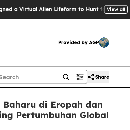
al Alien Lifeform to Hunt for Extraterrestrials
Ab
View all
Provided by AGP
Share
 Baharu di Eropah dan
ing Pertumbuhan Global