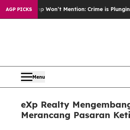
mp Won’t Mention: Crime is Plunging, but he ca
AGP PICKS
Menu
eXp Realty Mengembang
Merancang Pasaran Ket