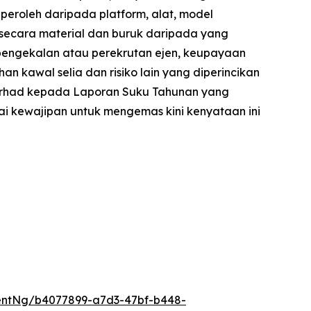
peroleh daripada platform, alat, model
 secara material dan buruk daripada yang
pengekalan atau perekrutan ejen, keupayaan
kawal selia dan risiko lain yang diperincikan
 terhad kepada Laporan Suku Tahunan yang
i kewajipan untuk mengemas kini kenyataan ini
entNg/b4077899-a7d3-47bf-b448-