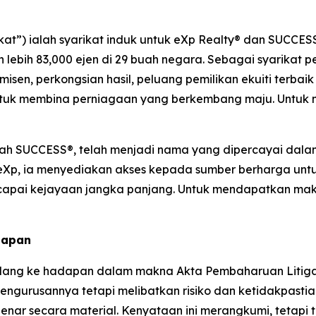
ikat”) ialah syarikat induk untuk eXp Realty® dan SUCCES
n lebih 83,000 ejen di 29 buah negara. Sebagai syarika
en, perkongsian hasil, peluang pemilikan ekuiti terbaik
tuk membina perniagaan yang berkembang maju. Untuk ma
alah SUCCESS®, telah menjadi nama yang dipercayai dal
eXp, ia menyediakan akses kepada sumber berharga unt
i kejayaan jangka panjang. Untuk mendapatkan maklum
dapan
ang ke hadapan dalam makna Akta Pembaharuan Litigasi S
gurusannya tetapi melibatkan risiko dan ketidakpastian
nar secara material. Kenyataan ini merangkumi, tetapi