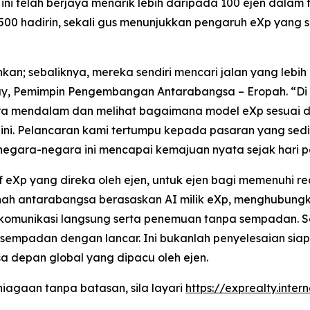
ni telah berjaya menarik lebih daripada 100 ejen dala
0 hadirin, sekali gus menunjukkan pengaruh eXp yang s
nkan; sebaliknya, mereka sendiri mencari jalan yang lebi
ay, Pemimpin Pengembangan Antarabangsa – Eropah. “Di 
a mendalam dan melihat bagaimana model eXp sesuai den
 Pelancaran kami tertumpu kepada pasaran yang sedia
negara-negara ini mencapai kemajuan nyata sejak hari 
if eXp yang direka oleh ejen, untuk ejen bagi memenuhi r
tanah antarabangsa berasaskan AI milik eXp, menghubung
komunikasi langsung serta penemuan tanpa sempadan. Sel
mpadan dengan lancar. Ini bukanlah penyelesaian siap 
a depan global yang dipacu oleh ejen.
agaan tanpa batasan, sila layari
https://exprealty.inter