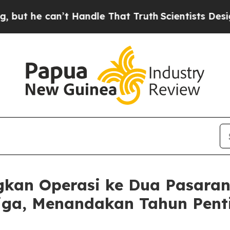
n’t Handle That Truth
Scientists Designed a Virtu
kan Operasi ke Dua Pasaran
iga, Menandakan Tahun Pent