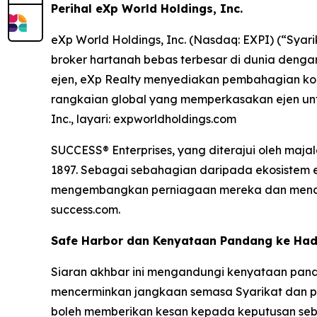
Perihal eXp World Holdings, Inc.
eXp World Holdings, Inc. (Nasdaq: EXPI) (“Syar
broker hartanah bebas terbesar di dunia denga
ejen, eXp Realty menyediakan pembahagian komis
rangkaian global yang memperkasakan ejen un
Inc., layari: expworldholdings.com
SUCCESS® Enterprises, yang diterajui oleh maj
1897. Sebagai sebahagian daripada ekosistem 
mengembangkan perniagaan mereka dan mencapa
success.com.
Safe Harbor dan Kenyataan Pandang ke Ha
Siaran akhbar ini mengandungi kenyataan pand
mencerminkan jangkaan semasa Syarikat dan pen
boleh memberikan kesan kepada keputusan sebe