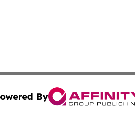
owered By
ubmit Press Release
Terms & Conditions
Copyright/DMCA
ba Affinity Group Publishing & Papua New Guinea Industr