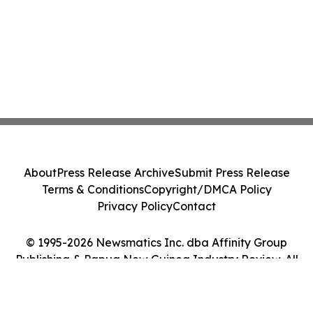
About
Press Release Archive
Submit Press Release
Terms & Conditions
Copyright/DMCA Policy
Privacy Policy
Contact
© 1995-2026 Newsmatics Inc. dba Affinity Group
Publishing & Papua New Guinea Industry Review. All
Rights Reserved.
Cookie Settings / Your Privacy Choices