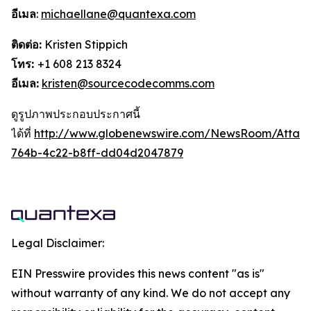
อีเมล
:
michaellane@quantexa.com
ติดต่อ:
Kristen Stippich
โทร:
+1 608 213 8324
อีเมล:
kristen@sourcecodecomms.com
ดูรูปภาพประกอบประกาศนี้
ได้ที่
http://www.globenewswire.com/NewsRoom/Attac
764b-4c22-b8ff-dd04d2047879
Legal Disclaimer:
EIN Presswire provides this news content "as is"
without warranty of any kind. We do not accept any