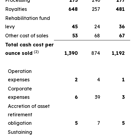
Royalties
648
257
481
Rehabilitation fund
levy
45
24
36
Other cost of sales
53
68
67
Total cash cost per
(2)
ounce sold
1,390
874
1,192
Operation
expenses
2
4
1
Corporate
expenses
6
39
3
Accretion of asset
retirement
obligation
5
7
5
Sustaining