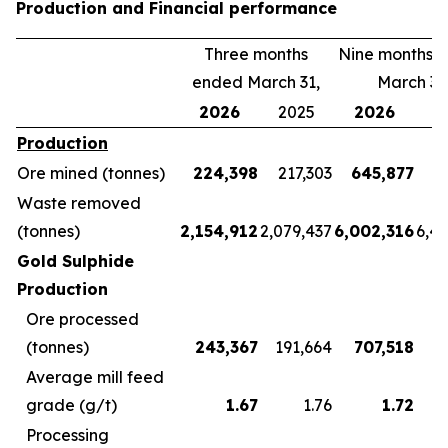
Production and Financial performance
Three months
Nine months 
ended March 31,
March 31
2026
2025
2026
2
Production
Ore mined (tonnes)
224,398
217,303
645,877
5
Waste removed
(tonnes)
2,154,912
2,079,437
6,002,316
6,4
Gold Sulphide
Production
Ore processed
(tonnes)
243,367
191,664
707,518
5
Average mill feed
grade (g/t)
1.67
1.76
1.72
Processing