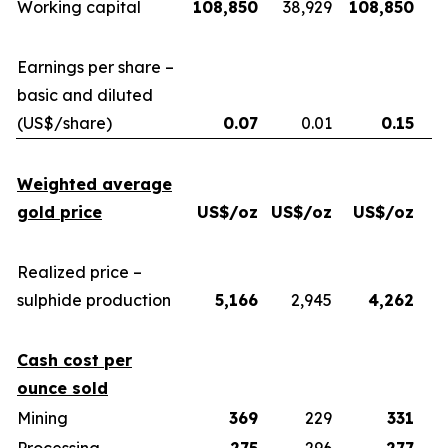
Working capital
108,850
38,929
108,850
Earnings per share –
basic and diluted
(US$/share)
0.07
0.01
0.15
Weighted average
gold price
US$/oz
US$/oz
US$/oz
U
Realized price –
sulphide production
5,166
2,945
4,262
Cash cost per
ounce sold
Mining
369
229
331
Processing
275
296
277