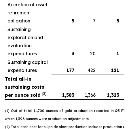
Accretion of asset
retirement
obligation
5
7
5
Sustaining
exploration and
evaluation
expenditures
3
20
1
Sustaining capital
expenditures
177
422
121
Total all-in
sustaining costs
(3)
per ounce sold
1,583
1,366
1,323
(1) Out of total 11,700 ounces of gold production reported in Q3 FY 
which 1,396 ounces were production adjustments.
(2) Total cash cost for sulphide plant production includes production ex