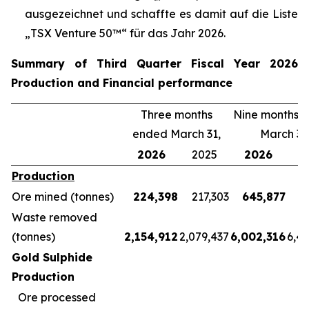
ausgezeichnet und schaffte es damit auf die Liste
„TSX Venture 50™“ für das Jahr 2026.
Summary of Third Quarter Fiscal Year 2026
Production and Financial performance
Three months
Nine months 
ended March 31,
March 31
2026
2025
2026
2
Production
Ore mined (tonnes)
224,398
217,303
645,877
5
Waste removed
(tonnes)
2,154,912
2,079,437
6,002,316
6,4
Gold Sulphide
Production
Ore processed