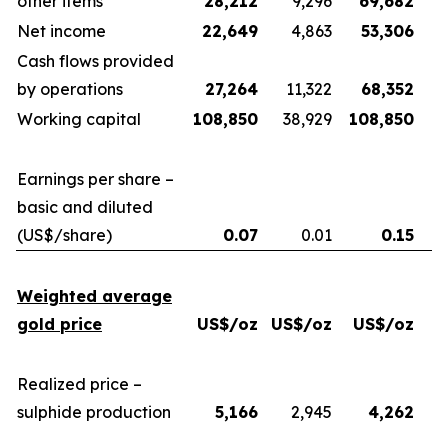
other items
28,212
9,296
69,682
Net income
22,649
4,863
53,306
Cash flows provided
by operations
27,264
11,322
68,352
Working capital
108,850
38,929
108,850
Earnings per share –
basic and diluted
(US$/share)
0.07
0.01
0.15
Weighted average
gold price
US$/oz
US$/oz
US$/oz
U
Realized price –
sulphide production
5,166
2,945
4,262