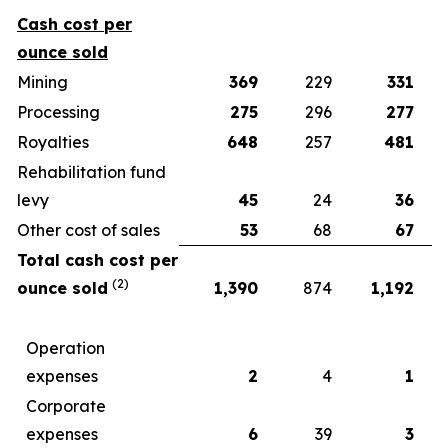
Cash cost per
ounce sold
Mining
369
229
331
Processing
275
296
277
Royalties
648
257
481
Rehabilitation fund
levy
45
24
36
Other cost of sales
53
68
67
Total cash cost per
(2)
ounce sold
1,390
874
1,192
Operation
expenses
2
4
1
Corporate
expenses
6
39
3