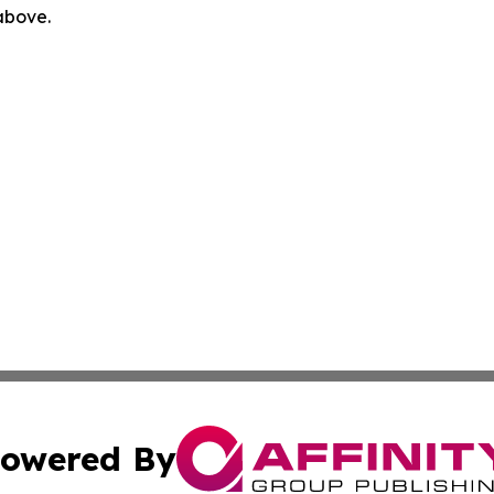
 above.
owered By