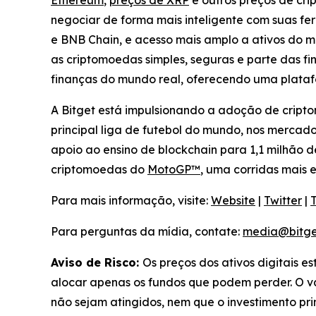
Ethereum
,
preços de XRP
e outros preços de cr
negociar de forma mais inteligente com suas fe
e BNB Chain, e acesso mais amplo a ativos do m
as criptomoedas simples, seguras e parte das fi
finanças do mundo real, oferecendo uma plata
A Bitget está impulsionando a adoção de cript
principal liga de futebol do mundo, nos mercad
apoio ao ensino de blockchain para 1,1 milhão d
criptomoedas do
MotoGP™
, uma corridas mais
Para mais informação, visite:
Website
|
Twitter
|
Para perguntas da mídia, contate:
media@bitge
Aviso de Risco:
Os preços dos ativos digitais e
alocar apenas os fundos que podem perder. O val
não sejam atingidos, nem que o investimento pr