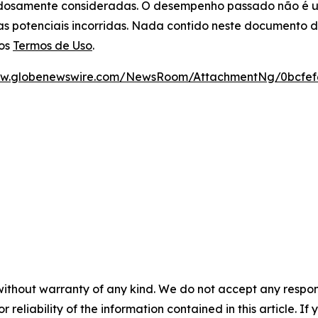
adosamente consideradas. O desempenho passado não é um 
das potenciais incorridas. Nada contido neste documento
sos
Termos de Uso
.
ww.globenewswire.com/NewsRoom/AttachmentNg/0bcfef6
without warranty of any kind. We do not accept any responsib
r reliability of the information contained in this article. I