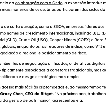
 meio da
colaboração com a Ondo
, a expansão introduz 
o mais maneiras de os usuários participarem dos ciclos d
o de curta duração, como a SGOV, empresas líderes dos E
 nomes de crescimento internacional, incluindo BILI (Bil
ld (GLD), Crude Oil (USO), Copper Miners (COPX) e Rare
 globais, enquanto os rastreadores de índice, como VTI 
gociação direcional e posicionamento de risco.
mbientes de negociação unificados, onde ativos digitais 
 tipicamente associadas a corretoras tradicionais, mas 
plificado e design estratégico mais amplo.
 acesso mais fácil às criptomoedas e, ao mesmo tempo ter 
Gracy Chen, CEO da Bitget
. “No próximo ano, trabalha
na da gestão de patrimônio”, acrescentou ela.