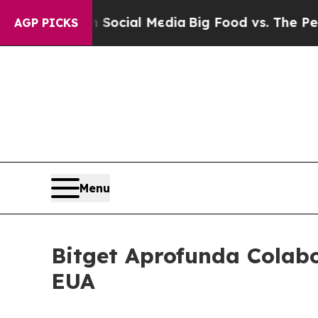
es on Social Media
Big Food vs. The People. Big 
AGP PICKS
Menu
Bitget Aprofunda Colab
EUA