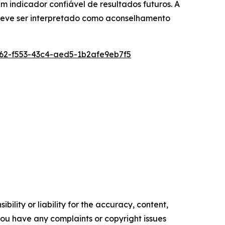
indicador confiável de resultados futuros. A
 deve ser interpretado como aconselhamento
2-f553-43c4-aed5-1b2afe9eb7f5
ility or liability for the accuracy, content,
f you have any complaints or copyright issues