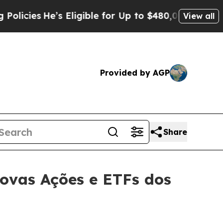
He’s Eligible for Up to $480,000 After Being Wr
View all
Provided by AGP
Share
ovas Ações e ETFs dos