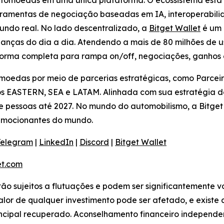
iptomoedas em uma única plataforma. O ecossistema está
rramentas de negociação baseadas em IA, interoperabilid
undo real. No lado descentralizado, a
Bitget Wallet
é um 
nanças do dia a dia. Atendendo a mais de 80 milhões de us
forma completa para rampa on/off, negociações, ganhos
omoedas por meio de parcerias estratégicas, como Parcei
os EASTERN, SEA e LATAM. Alinhada com sua estratégia de
e pessoas até 2027. No mundo do automobilismo, a Bitget 
 emocionantes do mundo.
Telegram
|
LinkedIn
|
Discord
|
Bitget Wallet
t.com
stão sujeitos a flutuações e podem ser significantemente v
or de qualquer investimento pode ser afetado, e existe a 
incipal recuperado. Aconselhamento financeiro independen