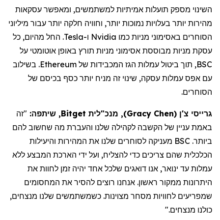
השינוי מספק תועלות אמיתיות למשתמשים, ומאפשר עסקאות
מהירות יותר בעלויות נמוכות יותר, וחוויה חלקה יותר עבור מיליוני
הסוחרים באסימוני מניות כמו
Nvidia
ו-
Tesla
. החל מהיום, כל
עסקת מניות מבוססת אסימוני מניות תורץ באופן אוטומטי על
BSC
, תוך ביטול עמלות הגז המכבידות של
Ethereum
. בשילוב
עם אפס עמלות עסקה, שינוי זה מניח יותר כסף בכיסם של
הסוחרים.
גרייסי צ'ן
(
Gracy Chen
)
, מנכ"לית Bitget, שיתפה:
"זה
באמת עניין של הקשבה לקהילה שלנו והעברת מה שחשוב להם
ביותר. BSC מעניקה לסוחרים שלנו את המהירות והיעילות
הכלכלית שהם צריכים כדי להצליח, ועל ידי הארכת
המבצע ללא
עמלות
עד ינואר, אנו דואגים שלכל אחד יהיה זמן לחוות את
היתרונות ממקור ראשון. אנחנו רוצים להסיר את המחסומים
שמפריעים לחוויות מסחר מצוינות. כשמשתמשים שלנו מנצחים,
כולנו מנצחים."