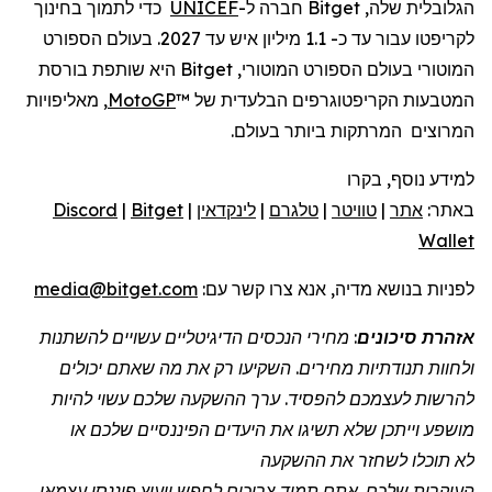
הגלובלית שלה, Bitget חברה ל-
UNICEF
כדי לתמוך בחינוך
לקריפטו עבור עד כ- 1.1 מיליון איש עד 2027. בעולם הספורט
המוטורי בעולם הספורט המוטורי, Bitget היא שותפת בורסת
המטבעות הקריפטוגרפים הבלעדית של ™
MotoGP
, מאליפויות
המרוצים המרתקות ביותר בעולם.
למידע נוסף, בקרו
באתר:
אתר
|
טוויטר
|
טלגרם
|
לינקדאין
|
Bitget
|
Discord
Wallet
לפניות
בנושא מדיה, אנא צרו קשר
עם:
media@bitget.com
אזהרת סיכונים
: מחירי הנכסים הדיגיטליים עשויים להשתנות
ולחוות תנודתיות מחירים. השקיעו רק את מה שאתם יכולים
להרשות לעצמכם להפסיד. ערך ההשקעה שלכם עשוי להיות
מושפע וייתכן שלא תשיגו את היעדים הפיננסיים שלכם או
לא תוכלו לשחזר את ההשקעה
העיקרית שלכם. אתם תמיד צריכים לחפש ייעוץ פיננסי עצמאי