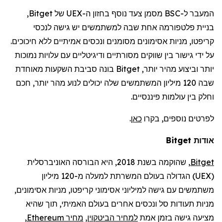
המעבר ל-BSC מסמן צעד נוסף בחזון ה-UEX של Bitget,
בניית פלטפורמה אחת שבה למשתמשים יש גישה לנכסי
קריפטו, מניות
אסימונים
מסומנים ונכסים אמיתיים ללא חיכוכים.
על ידי גישור בין שווקים מסורתיים ודיגיטליים עם עלויות נמוכות
יותר וביצוע מהיר יותר, Bitget בונה סביבת
השקעות מאוחדת
שבה 120 מיליון המשתמשים שלה יכולים לנוע מהר יותר, חכם
וחלק בין עולמות פיננסיים.
לפרטים נוספים, בקרו
כאן
.
אודות Bitget
Bitget
,
שהוקמה
בשנת 2018, היא הבורסה האוניברסלית
(
UEX
)
הגדולה בעולם
המשרתת למעלה מ-120
מיליון
משתמשים
עם גישה למיליוני אסימוני קריפטו, מניות אסימונים,
מניות תעודות סל ונכסים אחרים בעולם האמיתי, תוך שהיא
מציעה גישה בזמן אמת
למחיר הביטקוין
,
מחיר
Ethereum
,