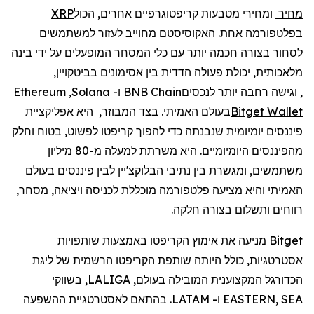
מחיר
ומחירי מטבעות קריפטוגרפיים אחרים, הכול
XRP
בפלטפורמה אחת. האקוסיסטם מחוייב לעזור למשתמשים
לסחור בצורה חכמה יותר עם כלי המסחר המופעלים על ידי בינה
מלאכותית, יכולת פעולה הדדית בין אסימונים בביטקויין,
, וגישה רחבה יותר לנכסים
BNB Chain
ו-
Solana
,
Ethereum
Wallet
Bitget
בעולם האמיתי. בצד המבוזר,
היא אפליקציית
פיננסים יומיומית שנבנתה כדי להפוך קריפטו לפשוט, בטוח וחלק
מהפיננסים היומיומיים. היא
משרתת
למעלה
מ
-80
מיליון
משתמשים
,
ומגשרת
בין
נתיבי
הבלוקצ
'
יין
לבין
פיננסים
בעולם
האמיתי
והיא
מצי
עה
פלטפורמה
מוכללת
לכניסה
ויציאה
,
מסחר
,
רווחים
ותשלום
בצורה
חלקה
.
Bitget מניעה את אימוץ הקריפטו באמצעות שותפויות
אסטרטגיות, כולל היותה שותפת הקריפטו הרשמית של ליגת
הכדורגל המקצוענית המובילה בעולם, LALIGA, בשווקי
EASTERN, SEA ו- LATAM. בהתאם לאסטרטגיית ההשפעה