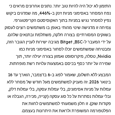
התזמון לא יכול היה להיות טוב יותר. נתונים אחרונים מראים כי
נפח המסחר באסימוני מניות זינק ב-446%, מה שמדגים ביקוש
נפיץ למסחר נגיש במניות בתוך האקוסיסטם הקריפטוגרפי.
צמיחה זו מדגישה שינוי מהותי באופן בו משתמשים רוצים לעסוק
בשווקים המסורתיים: בצורה חלקה, משתלמת ובתנאים שלהם.
על ידי המעבר ל-
BSC
,
Bitget
מגיבה ישירות לעניין הגובר הזה,
ומבטיחה שמשתמשים יוכלו לסחור באסימוני מניות כמו
Nvidia
,
טסלה
,
מיקרוסופט
ו
אמזון
בצורה יעילה יותר, תוך
שמירה על יותר כסף בכיסם באמצעות עלויות רשת מופחתות.
המבצע ללא תשלום, שאמור לפוג ב-6 בדצמבר, הוארך עד 16
בינואר 2026. זה מעניק למשתמשים מעל חודש של מסחר ללא
עמלות על מניות
אסימונים
,
בלי
עמלות עסקה,
בלי
עמלות
דלק
,
ובלי
עמלות נסתרות על כל סוג עסקה (קנייה, מכירה, הגבלה או
פקודות שוק). זו חלון משמעותי למשתמשים לחוות את
הפלטפורמה המשופרת ולראות את היתרונות בעצמם.