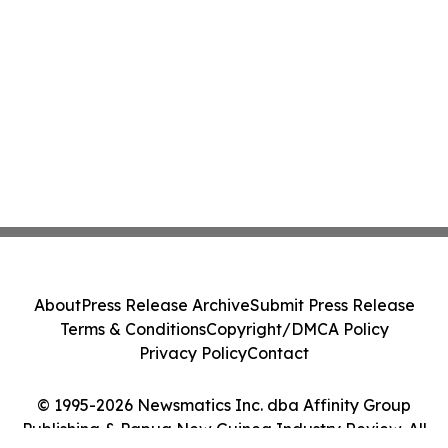
About
Press Release Archive
Submit Press Release
Terms & Conditions
Copyright/DMCA Policy
Privacy Policy
Contact
© 1995-2026 Newsmatics Inc. dba Affinity Group
Publishing & Papua New Guinea Industry Review. All