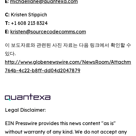
E
:
michaellane@quantexa.com
C:
Kristen Stippich
T:
+1 608 213 8324
E:
kristen@sourcecodecomms.com
이 보도자료와 관련된 사진 자료는 다음 링크에서 확인할 수
있다.
http://www.globenewswire.com/NewsRoom/Attachme
764b-4c22-b8ff-dd04d2047879
Legal Disclaimer:
EIN Presswire provides this news content "as is"
without warranty of any kind. We do not accept any