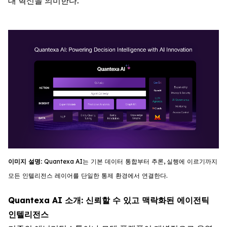
대 혁신을 의미한다.
이미지
설명
:
Quantexa
AI
는
기
본
데이터
통합부터
추론
,
실행에
이르기까지
모든
인텔리전스
레이어를
단일한
통제
환경에서
연결한다
.
Quantexa AI 소개: 신뢰할 수 있고 맥락화된 에이전틱
인텔리전스