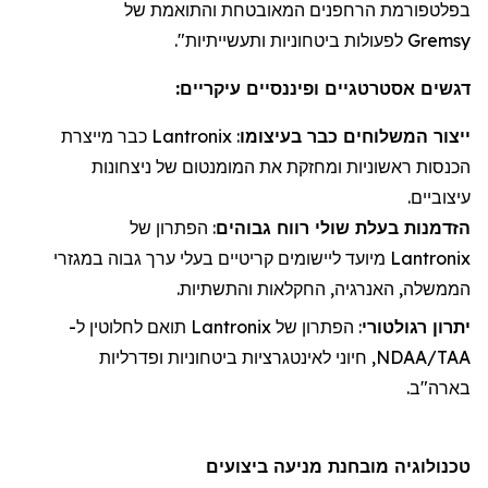
בפלטפורמת
הרחפנים
המאובטחת והתואמת של
Gremsy
לפעולות ביטחוניות ותעשייתיות".
דגשים אסטרטגיים ופיננסיים עיקריים:
ייצור
ה
משלוחי
ם כבר בעיצומו
:
Lantronix
כבר מייצרת
הכנסות ראשוניות ו
מחזקת את
המומנטום של ניצחונות
עיצוביים.
הזדמנות בעלת שולי רווח גבוהים
: הפתרון של
Lantronix
מיועד ליישומים קריטיים בעלי ערך גבוה במגזרי
הממשלה, האנרגיה, החקלאות והתשתיות.
יתרון רגולטורי
: הפתרון של
Lantronix
תואם לחלוטין ל-
NDAA/TAA, חיוני לאינטגרציות ביטחוניות ופדרליות
בארה"ב.
טכנולוגיה מובחנת מניעה ביצועים