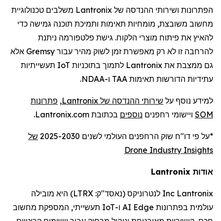
הפתרונות ושירותי ההנדסה של
Lantronix
משלבים טכנולוגיית
מחשוב משובצת, מומחיות תאימות ותמיכת תוכנה גמישה כדי
להאיץ את פיתוח מוצרי הלקוח. גישת פלטפורמה ניתנת
להרחבה זו לא רק מאפשרת זמן לשוק מהיר עבור
Gremsy
אלא
גם ממצבת את
Lantronix
לתמוך בתוכניות
IoT
תעשייתיות
עתידיות הדורשות תאימות TAA ו-NDAA.
למידע נוסף על
שירותי ההנדסה של
Lantronix
,
פתרונות
SOM
ויישומי
רחפנים
נוספים
בכתובת Lantronix.com.
*על פי דו
"
ח שוק
הרחפנים
העולמי לשנים 2025-2030
של
Drone Industry Insights
אודות
Lantronix
Lantronix
Inc
לנטרוניקס
(נאסד"ק:
LTRX
) היא מובילה
עולמית בפתרונות
Edge
AI
ו-
IoT
תעשייתי, המספקת מחשוב
חכם, קישוריות מאובטחת וניהול מרחוק עבור יישומים קריטיים