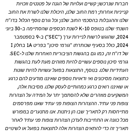
חברות שנרכשו; קשיים ועלויות של הגנה על פטנטים וזכויות
קנייניות אחרות; רמת החוב שלנו, היכולת שלנו לשרת את החוב
שלנו וההגבלות בהסכמי החוב שלנו; וכל גורם נוסף הכלול בדו
"
ח
השנתי שלנו בטופס 10-K לשנת הכספים שהסתיימה ב-30 ביוני
2024, שהוגש לרשות לניירות ערך ("SEC") ב-9 בספטמבר
2024, כולל בסעיף שכותרתו "גורמי סיכון" בפריט 1A בחלק I
של דו
"
ח זה, כמו גם בהגשות הציבוריות האחרות שלנו ל-SEC.
גורמי סיכון נוספים עשויים להיות מזוהים מעת לעת בהגשות
העתידיות שלנו. בנוסף, התוצאות בפועל עשויות להיות שונות
כתוצאה מסיכונים ואי ודאויות נוספים שאיננו מודעים להם כרגע
או שאיננו רואים כרגע כמהותיים לעסק שלנו. מסיבות אלה,
המשקיעים מוזהרים שלא להסתמך יתר על המידה על הצהרות
צופות פני עתיד. ההצהרות הצופות פני עתיד שאנו מפרסמים
מתייחסות רק לתאריך שבו הן ניתנות. אנו מתנערים במפורש
מכל כוונה או התחייבות לעדכן הצהרות צופות פני עתיד לאחר
תאריך זה כדי להתאים הצהרות אלה לתוצאות בפועל או לשינויים