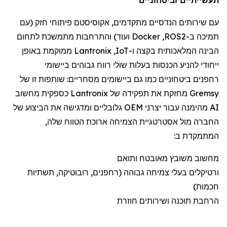
עם שירותי
ם הנדסיים מתקדמים
,
אקוסיסטם
פיתוח
י
חזק (
עם
תמיכה
ב-
ROS2
,
Docker
ועוד) והתרחבות מתמשכת לתחום
הבינה המלאכותית
בקצה
ו-
IoT
,
Lantronix
ממוקמת
באופן
ייחודי להניע הכנסות בעלות שולי רווח גבוהים ביישומי
רחפנים
ביטחוניים
כמו גם
ביישומי
ם
מסחריים:
שותפות זו של
Gremsy
מחזקת את תפקידה של
Lantronix
כספקית מחשוב
AI מהימנה עבור יצרני OEM גלובליים ומדגישה את הביצוע של
החברה מול אסטרטגיית הצמיחה ארוכת הטווח שלה,
המתמקדת ב:
מחשוב משובץ מאובטח ותואם
ורטיקלים
בעלי צמיחה גבוהה (
רחפנים
, רובוטיקה, תשתיות
חכמות)
הרחבת תוכנה ושירותים חוזרת