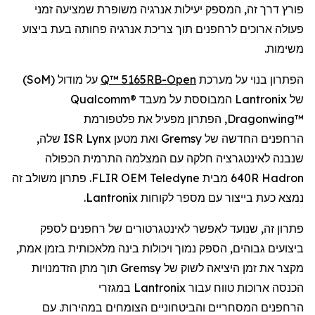
פורץ דרך זה, המספק יעילות אנרגיה משופרת
שמציעה
זמני
פעולה ארוכים
ל
רחפנים
תוך צריכת אנרגיה פחותה בעת
ביצוע
משימות.
הפתרון בנוי על מערכת
Open
-Q™ 5165RB
על מודול (
SoM
)
של
Lantronix
המבוססת על מעבד
Qualcomm®
Dragonwing™
, הפתרון מפעיל את פלטפורמת
הרחפנים
החדשה של
Gremsy
ואת מטען
Lynx
ISR שלה,
שנבנה לאינטגרציה חלקה עם המצלמה התרמית הכפולה
Hadron
640R מבית
Teledyne
FLIR OEM. פתרון משולב זה
נמצא כעת בייצור עם מספר לקוחות
Lantronix
.
פתרון זה, שנועד לאפשר
לאינטגרטורים
של
רחפנים
לספק
ביצועים גבוהים, הספק נמוך ויכולות בינה מלאכותית בזמן אמת,
מקצר את זמן היציאה לשוק של
Gremsy
תוך מתן הזדמנויות
הכנסה ארוכות טווח עבור
Lantronix
במגזרי
הרחפנים
המסחריים והביטחוניים הצומחים במהירות. עם