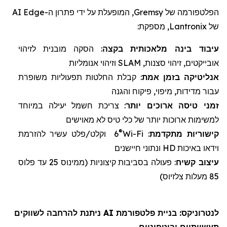
הפלטפורמה של
Gremsy
, המופעלת על ידי פתרון ה-
Edge
AI
של
Lantronix
, מספקת:
עיבוד בינה מלאכותית
ב
קצה
: הסקה מובנית לזיהוי
אובייקטים, זיהוי סצנות,
SLAM
וזיהוי אנומליות
אנליטיקה
בזמן אמת
: קבלת החלטות תפעוליות משופרת
עבור מדידות, מיפוי, פיקוח והגנה
זמני טיסה
ארוכים יותר
: צריכת חשמל יעילה במיוחד
למשימות ארוכות יותר של
כלי טיס לא מאוישים
®
קישוריות מתקדמת
:
Wi-Fi
6
וקלט/פלט עשיר להזרמת
וידאו באיכות
HD
ונתוני חיישנים
עיצוב
קשיח
: פעולה בסביבות קיצוניות (
ממינוס 25 עד פלוס
85 מעלות צלזיוס)
לנטרוניקס
: בניית פלטפורמת AI ניתנת להרחבה לשווקים
תעשייתיים וביטחוניים