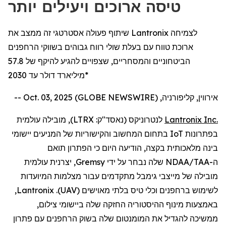
טיסה ארוכים ויעילים יותר
שיתוף פעולה אסטרטגי זה ממצב את Lantronix לצמיחה
ארוכת טווח עם בעלת שולי רווח גבוהים בשווקי הרחפנים
הביטחוניים והמסחריים, שצפויים להגיע להיקף של 57.8
מיליארד דולר עד 2030*
אירווין, קליפורניה, Oct. 03, 2025 (GLOBE NEWSWIRE) --
Inc.
Lantronix
לנטרוניקס
(נאסד"ק:
LTRX
), מובילה עולמית
בפתרונות
IoT
בתחום המחשוב והקישוריות של המניעים יישומי
בינה מלאכותית בקצה,
הודיעה
היום
כי
ה
פתרון תואם
ה
-
NDAA/TAA
שלה
נבחר על ידי
Gremsy
, יצרנית עולמית
מובילה של מייצבי
גימבל
מתקדמים
עבור
מצלמות
המיועדות
לשימוש
ב
רחפנים
וכלי טיס בלתי מאוישים (
UAV
).
Lantronix
,
באמצעות
מינוף ההיסטוריה החזקה שלה ביישומי
צילום
,
ממשיכה
להגדיל
את המומנטום שלה בשוק
הרחפנים
עם פתרון