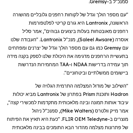
סמנכ"ל
ב-
Gremsy
.
"עם מספר הולך וגדל של לקוחות
רחפנים
גלובליים מהשורה
הראשונה,
Lantronix
היא גורם קריטי לפלטפורמות
רחפנים
מאובטחות בעלות ביצועים גבוהים", אמר סליל
אוסרה
(
Saleel Awsare
)
, מנכ"ל
Lantronix
. "העבודה שלנו
עם
Gremsy
כמו גם עם מספר הולך וגדל של יצרנים ומפתחים
בתעשיית
הרחפנים
מדגימה את היכולת שלנו לספק בקנה מידה
תוך עמידה בדרישות NDAA ו-TAA המחמירות הנדרשות
ביישומים ממשלתיים וביטחוניים".
"השילוב של מודול המצלמה התרמית הגלויה של
Hadron
ותוכנת
Prism
בפתרון של
Lantronix
מביא יכולות
עיבוד אותות תמונה ובינה מלאכותית מתקדמות למכשירי קצה",
אמר מייק
וולטרס
(
Mike Walters
)
, סמנכ"ל ניהול
מוצר
ים
ב-
Teledyne
FLIR OEM. "כעת היא תאיץ את הפיתוח
של פתרונות מצלמה מהדור הבא התומכים בבינה מלאכותית