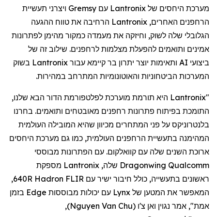
מערכת היחסים של
Lantronix
עם
Gremsy
ויצרני תעשיית
הרחפנים
האחרים,
Lantronix
הרחיבה את טווח ההגעה
הגלובלי שלה לשוק, וחיזקה את מעמדה כמקור מהימן לפתרונות
אמינים ותואמים להפעלת מצלמות
לרחפנים
. שילוב זה של
ביצועי AI ותאימות יוצר יתרון בר קיימא עבור
Lantronix
בשוק
המערכות הביטחוניות והאוטונומיות המתרחב במהירות.
"
Lantronix
היא תורמת מוערכת לפלטפורמת הדור הבא שלנו,
התומכת בפיתוח פתרונות
רחפנים
מאובטחים ותואמים. בחרנו
בלנטרוניקס
על פני המתחרים מכיוון שהיא המובילה העולמית
המהימנה בתעשיית
הרחפנים
העולמית, כמו גם מערכת היחסים
ארוכת השנים שלה עם
קוואלקום
. עם הפתרונות מבוססי
Qualcomm
Dragonwing
שלה,
Lantronix
מספקת
ראשונים בתעשייה, כולל חיבור ישיר עם FLIR
Hadron
640R,
המאפשר את המטען של
Lynx
עם יכולות מבוססות
Edge
בזמן
אמת", אמר
נגוין
ואן
צ'ו
(
Nguyen Van Chu
)
,