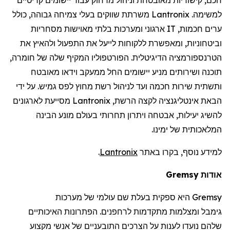
למשימה.
Lantronix
משרתת שווקים בעלי צמיחה גבוהה, כולל
ערים חכמות,
IT
ארגוני ומערכות בלתי מאוישות מסחריות
וביטחוניות, ומאפשרת ללקוחות לייעל את התפעול ולהאיץ את
הטרנספורמציה הדיגיטלית. הפורטפוליו המקיף שלה של חומרה,
תוכנה ושירותים מניע יישומים החל ממעקב וידאו מאובטח
ותשתית שירות חכמה ועד לניהול רשת מחוץ לפס גמיש. על ידי
הבאת אינטליגנציה לקצה הרשת,
Lantronix
מסייעת לארגונים
להשיג יעילות, אבטחה ויתרון תחרותי בעולם מונע הבינה
המלאכותית של ימינו.
למידע נוסף, בקרו באתר
Lantronix
.
אודות
Gremsy
Gremsy
היא ספקית בעלת שם עולמי של מערכות
גימבל
ומצלמות מתקדמות
לרחפנים
. הפתרונות האיכותיים
שלהם נועדו לענות על הצרכים התובעניים של אנשי מקצוע