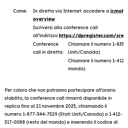
Come:
In diretta via Internet: accedere a
ir.moh
overview
Iscriversi alla conference call
all’indirizzo
https://dpregister.com/sre
Conference
Chiamare il numero 1-833-6
call in diretta:
Uniti/Canada)
Chiamare il numero 1-412-3
mondo)
Per coloro che non potranno partecipare all’orario
stabilito, la conference call rimarrà disponibile in
replica fino al 21 novembre 2025, chiamando il
numero 1-877-344-7529 (Stati Uniti/Canada) o 1‑412-
317-0088 (resto del mondo) e inserendo il codice di