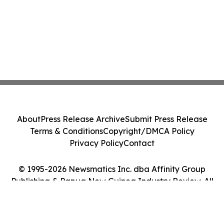
About
Press Release Archive
Submit Press Release
Terms & Conditions
Copyright/DMCA Policy
Privacy Policy
Contact
© 1995-2026 Newsmatics Inc. dba Affinity Group
Publishing & Papua New Guinea Industry Review. All
Rights Reserved.
Cookie Settings / Your Privacy Choices