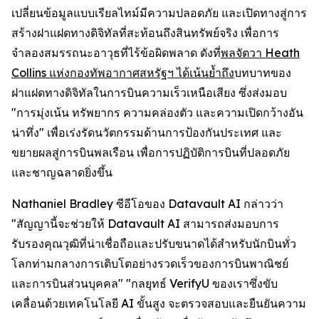
เปลี่ยนข้อมูลแบบเรียลไทม์มีความปลอดภัย และเปิดทางสู่การ
สร้างฝาแฝดทางดิจิทัลที่สะท้อนถึงสินทรัพย์จริง เพื่อการ
จำลองสมรรถนะอาวุธที่ไร้ข้อผิดพลาด ดังที่
พลจัตวา Heath
Collins แห่งกองทัพอากาศสหรัฐฯ ได้เน้นย้ำถึง
บทบาทของ
ฝาแฝดทางดิจิทัลในการบินความเร็วเหนือเสียง ซึ่งส่งมอบ
"การมุ่งเน้น ทรัพยากร ความคล่องตัว และความเปิดกว้างอัน
น่าทึ่ง" เพื่อเร่งรัดนวัตกรรมด้านการป้องกันประเทศ และ
ขยายผลสู่การบินพลเรือน เพื่อการปฏิบัติการบินที่ปลอดภัย
และชาญฉลาดยิ่งขึ้น
Nathaniel Bradley ซีอีโอของ Datavault AI กล่าวว่า
"สัญญานี้จะช่วยให้ Datavault AI สามารถส่งมอบการ
รับรองคุณวุฒิที่น่าเชื่อถือและปรับขนาดได้สำหรับนักบินทั่ว
โลกท่ามกลางการเติบโตอย่างรวดเร็วของการบินพาณิชย์
และการบินส่วนบุคคล" "กลยุทธ์ VerifyU ของเราซึ่งขับ
เคลื่อนด้วยเทคโนโลยี AI ขั้นสูง จะตรวจสอบและยืนยันความ